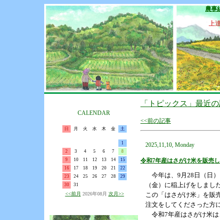
農事
上
「トピックス」最近の
CALENDAR
<<前の記事
日
月
火
水
木
金
土
1
2025,11,10, Monday
2
3
4
5
6
7
8
9
10
11
12
13
14
15
令和7年産はさがけ米を販売
16
17
18
19
20
21
22
今年は、9月28日（日）
23
24
25
26
27
28
29
（金）に稲上げをしまし
30
31
<<前月
2026年08月
次月>>
この「はさがけ米」を販売
注文をしてくださった方に
令和7年産はさがけ米は、