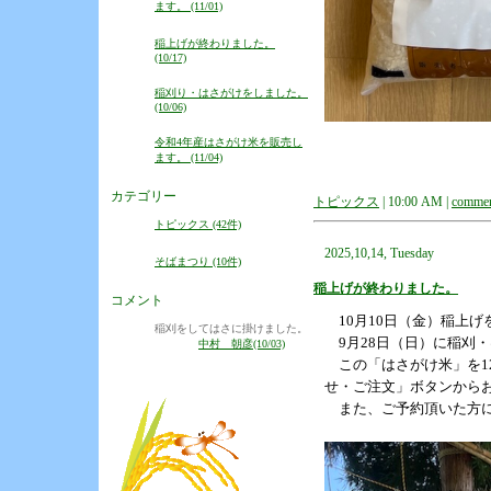
ます。 (11/01)
稲上げが終わりました。
(10/17)
稲刈り・はさがけをしました。
(10/06)
令和4年産はさがけ米を販売し
ます。 (11/04)
カテゴリー
トピックス
| 10:00 AM |
commen
トピックス (42件)
2025,10,14, Tuesday
そばまつり (10件)
稲上げが終わりました。
コメント
10月10日（金）稲上げ
稲刈をしてはさに掛けました。
9月28日（日）に稲刈
中村 朝彦(10/03)
この「はさがけ米」を12
せ・ご注文」ボタンから
また、ご予約頂いた方に