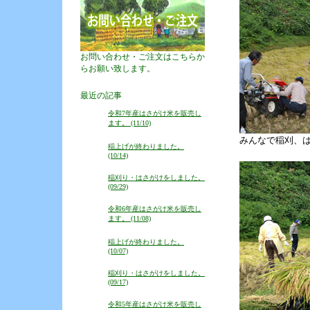
お問い合わせ・ご注文はこちらか
らお願い致します。
最近の記事
令和7年産はさがけ米を販売し
ます。 (11/10)
みんなで稲刈、
稲上げが終わりました。
(10/14)
稲刈り・はさがけをしました。
(09/29)
令和6年産はさがけ米を販売し
ます。 (11/08)
稲上げが終わりました。
(10/07)
稲刈り・はさがけをしました。
(09/17)
令和5年産はさがけ米を販売し