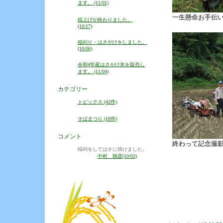
ます。 (11/01)
一生懸命お手伝
稲上げが終わりました。
(10/17)
稲刈り・はさがけをしました。
(10/06)
令和4年産はさがけ米を販売し
ます。 (11/04)
カテゴリー
トピックス (42件)
そばまつり (10件)
コメント
終わって記念撮
稲刈をしてはさに掛けました。
中村 朝彦(10/03)