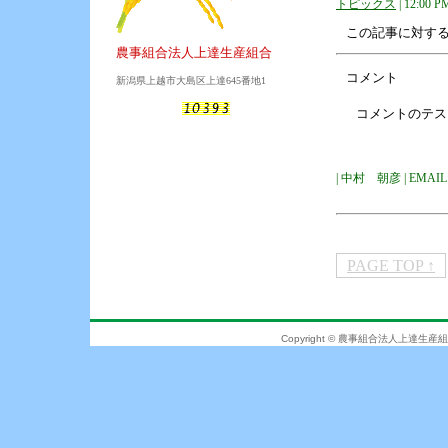
トピックス
| 12:00 P
この記事に対す
農事組合法人上達生産組合
コメント
新潟県上越市大島区上達645番地1
コメントのテス
| 中村 朝彦 | EMAIL | U
PAGE TOP ↑
Copyright © 農事組合法人上達生産組合