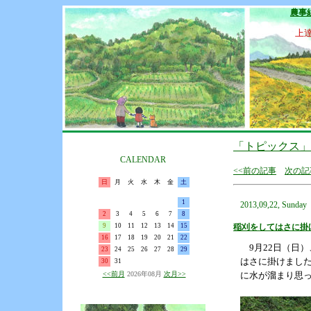
農事
上
「トピックス」
CALENDAR
<<前の記事
次の記
日
月
火
水
木
金
土
1
2013,09,22, Sunday
2
3
4
5
6
7
8
9
10
11
12
13
14
15
稲刈をしてはさに掛
16
17
18
19
20
21
22
9月22日（日）
23
24
25
26
27
28
29
はさに掛けまし
30
31
<<前月
2026年08月
次月>>
に水が溜まり思