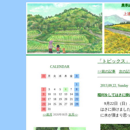
農事
上
「トピックス」
CALENDAR
<<前の記事
次の記
日
月
火
水
木
金
土
1
2013,09,22, Sunday
2
3
4
5
6
7
8
9
10
11
12
13
14
15
稲刈をしてはさに掛
16
17
18
19
20
21
22
9月22日（日）
23
24
25
26
27
28
29
はさに掛けまし
30
31
<<前月
2026年08月
次月>>
に水が溜まり思