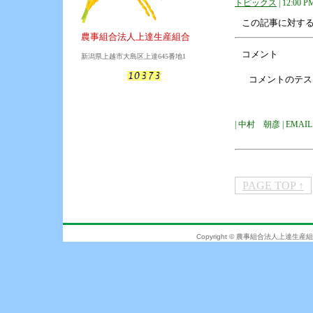
トピックス
| 12:00 P
この記事に対す
農事組合法人上達生産組合
コメント
新潟県上越市大島区上達645番地1
コメントのテス
| 中村 朝彦 | EMAIL | U
PAGE TOP ↑
Copyright © 農事組合法人上達生産組合