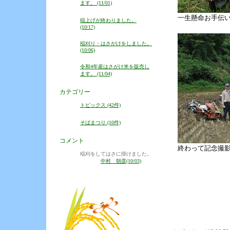
ます。 (11/01)
一生懸命お手伝
稲上げが終わりました。
(10/17)
稲刈り・はさがけをしました。
(10/06)
令和4年産はさがけ米を販売し
ます。 (11/04)
カテゴリー
トピックス (42件)
そばまつり (10件)
コメント
終わって記念撮
稲刈をしてはさに掛けました。
中村 朝彦(10/03)