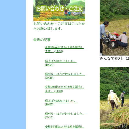
お問い合わせ・ご注文はこちらか
らお願い致します。
最近の記事
令和7年産はさがけ米を販売し
ます。 (11/10)
みんなで稲刈、
稲上げが終わりました。
(10/14)
稲刈り・はさがけをしました。
(09/29)
令和6年産はさがけ米を販売し
ます。 (11/08)
稲上げが終わりました。
(10/07)
稲刈り・はさがけをしました。
(09/17)
令和5年産はさがけ米を販売し