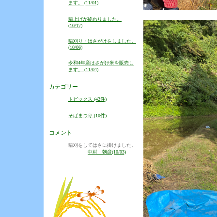
ます。 (11/01)
稲上げが終わりました。
(10/17)
稲刈り・はさがけをしました。
(10/06)
令和4年産はさがけ米を販売し
ます。 (11/04)
カテゴリー
トピックス (42件)
そばまつり (10件)
コメント
稲刈をしてはさに掛けました。
中村 朝彦(10/03)