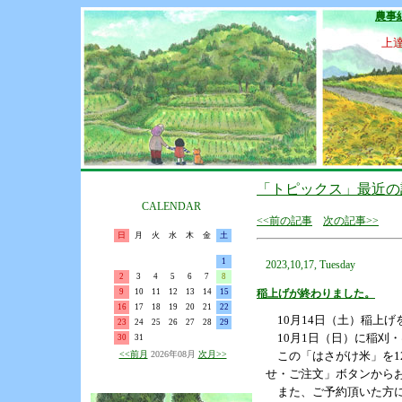
農事
上
「トピックス」最近の
CALENDAR
<<前の記事
次の記事>>
日
月
火
水
木
金
土
1
2023,10,17, Tuesday
2
3
4
5
6
7
8
9
10
11
12
13
14
15
稲上げが終わりました。
16
17
18
19
20
21
22
10月14日（土）稲上げ
23
24
25
26
27
28
29
10月1日（日）に稲刈
30
31
<<前月
2026年08月
次月>>
この「はさがけ米」を12
せ・ご注文」ボタンから
また、ご予約頂いた方に