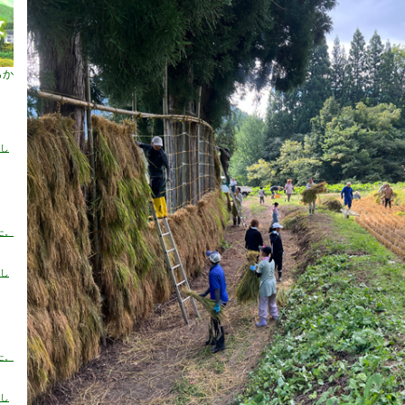
らか
売し
た。
売し
た。
売し