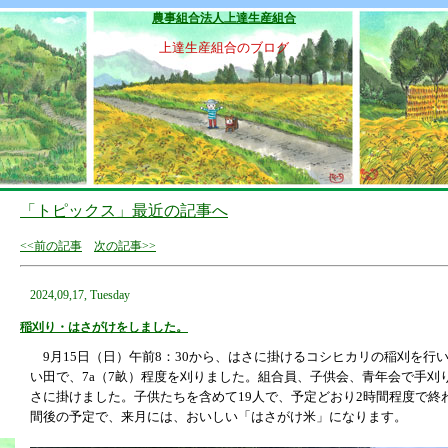
農事組合法人上達生産組合
上達生産組合のブログ
「トピックス」最近の記事へ
<<前の記事
次の記事>>
2024,09,17, Tuesday
稲刈り・はさがけをしました。
9月15日（日）午前8：30から、はさに掛けるコシヒカリの稲刈を行
い田で、7a（7畝）程度を刈りました。組合員、子供会、青年会で手刈
さに掛けました。子供たちを含めて19人で、予定どおり2時間程度で終
間後の予定で、来月には、おいしい「はさがけ米」になります。