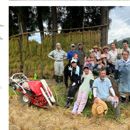
た。
売し
た。