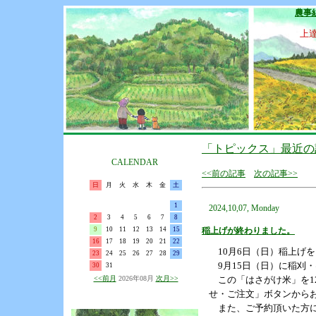
農事
上
「トピックス」最近の
CALENDAR
<<前の記事
次の記事>>
日
月
火
水
木
金
土
1
2024,10,07, Monday
2
3
4
5
6
7
8
9
10
11
12
13
14
15
稲上げが終わりました。
16
17
18
19
20
21
22
10月6日（日）稲上げを
23
24
25
26
27
28
29
9月15日（日）に稲刈
30
31
<<前月
2026年08月
次月>>
この「はさがけ米」を12
せ・ご注文」ボタンから
また、ご予約頂いた方に