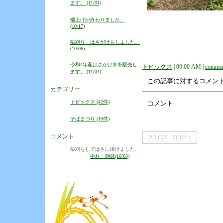
ます。 (11/01)
稲上げが終わりました。
(10/17)
稲刈り・はさがけをしました。
(10/06)
令和4年産はさがけ米を販売し
トピックス
| 09:00 AM |
commen
ます。 (11/04)
この記事に対するコメン
カテゴリー
トピックス (42件)
コメント
そばまつり (10件)
コメント
PAGE TOP ↑
稲刈をしてはさに掛けました。
中村 朝彦(10/03)