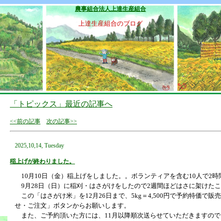
農事組合法人上達生産組合
上達生産組合のブログ
「トピックス」最近の記事へ
<<前の記事
次の記事>>
2025,10,14, Tuesday
稲上げが終わりました。
10月10日（金）稲上げをしました。。ボランティアを含む10人で2
9月28日（日）に稲刈・はさがけをしたので2週間ほどはさに架けた
この「はさがけ米」を12月26日まで、5kg＝4,500円で予約特価で
せ・ご注文」ボタンからお願いします。
また、ご予約頂いた方には、11月以降順次送らせていただきますので