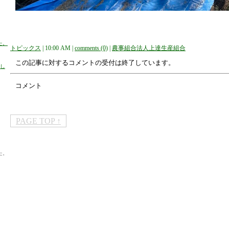
た。
トピックス
| 10:00 AM |
comments (0)
|
農事組合法人上達生産組合
この記事に対するコメントの受付は終了しています。
売し
コメント
PAGE TOP ↑
た。