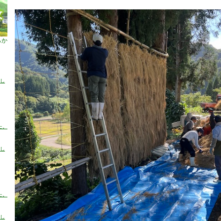
らか
売し
た。
売し
た。
売し