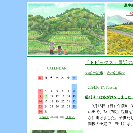
農事
上
「トピックス」最近の
CALENDAR
<<前の記事
次の記事>>
日
月
火
水
木
金
土
1
2024,09,17, Tuesday
2
3
4
5
6
7
8
9
10
11
12
13
14
15
稲刈り・はさがけをしました
16
17
18
19
20
21
22
9月15日（日）午前8：
23
24
25
26
27
28
29
い田で、7a（7畝）程度
30
31
<<前月
2026年08月
次月>>
さに掛けました。子供たち
間後の予定で、来月には