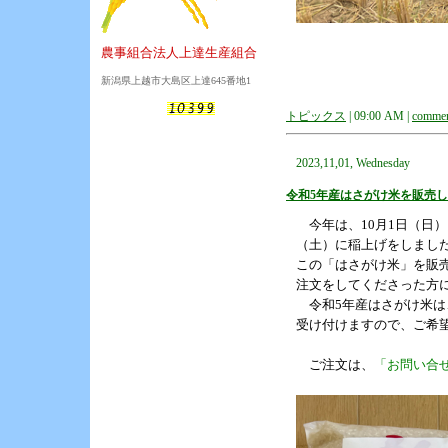
農事組合法人上達生産組合
新潟県上越市大島区上達645番地1
トピックス
| 09:00 AM |
commen
2023,11,01, Wednesday
令和5年産はさがけ米を販売
今年は、10月1日（日）
（土）に稲上げをしまし
この「はさがけ米」を販売
注文をしてくださった方
令和5年産はさがけ米は、
受け付けますので、ご希望
ご注文は、
「お問い合