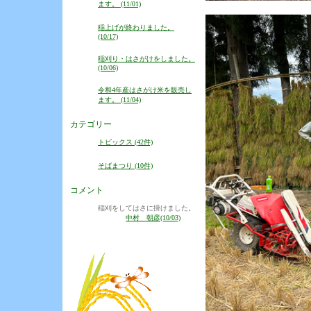
ます。 (11/01)
稲上げが終わりました。
(10/17)
稲刈り・はさがけをしました。
(10/06)
令和4年産はさがけ米を販売し
ます。 (11/04)
カテゴリー
トピックス (42件)
そばまつり (10件)
コメント
稲刈をしてはさに掛けました。
中村 朝彦(10/03)