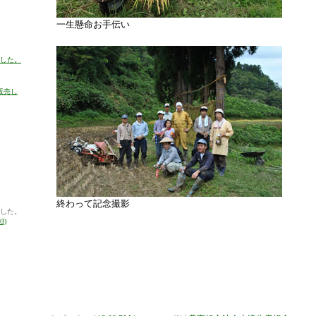
一生懸命お手伝い
した。
販売し
終わって記念撮影
した。
3)