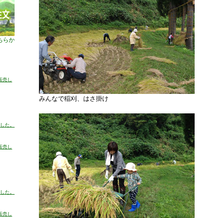
ちらか
販売し
みんなで稲刈、はさ掛け
した。
販売し
した。
販売し