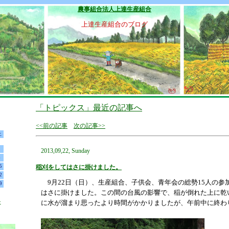
農事組合法人上達生産組合
上達生産組合のブログ
「トピックス」最近の記事へ
<<前の記事
次の記事>>
土
1
2013,09,22, Sunday
8
5
稲刈をしてはさに掛けました。
2
9月22日（日）、生産組合、子供会、青年会の総勢15人の参
9
はさに掛けました。この間の台風の影響で、稲が倒れた上に乾
>
に水が溜まり思ったより時間がかかりましたが、午前中に終わ