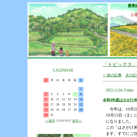
農事
上
「トピックス」
CALENDAR
<<前の記事
次の記
日
月
火
水
木
金
土
1
2022,11,04, Friday
2
3
4
5
6
7
8
9
10
11
12
13
14
15
令和4年産はさがけ
16
17
18
19
20
21
22
今年は、10月
23
24
25
26
27
28
29
10月15日（土
30
31
<<前月
2026年08月
次月>>
になりました
この「はさがけ米
ます。すでにご