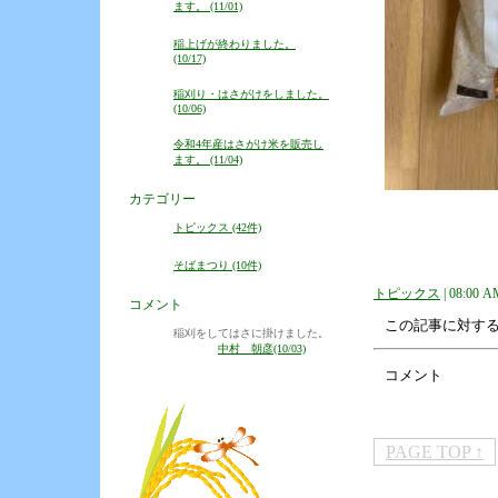
ます。 (11/01)
稲上げが終わりました。
(10/17)
稲刈り・はさがけをしました。
(10/06)
令和4年産はさがけ米を販売し
ます。 (11/04)
カテゴリー
トピックス (42件)
そばまつり (10件)
トピックス
| 08:00 A
コメント
この記事に対す
稲刈をしてはさに掛けました。
中村 朝彦(10/03)
コメント
PAGE TOP ↑