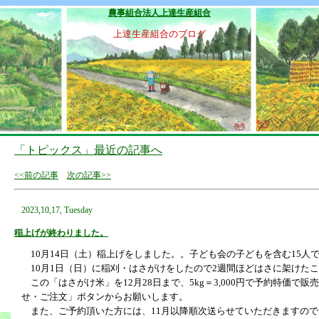
農事組合法人上達生産組合
上達生産組合のブログ
「トピックス」最近の記事へ
<<前の記事
次の記事>>
2023,10,17, Tuesday
稲上げが終わりました。
10月14日（土）稲上げをしました。。子ども会の子どもを含む15人
10月1日（日）に稲刈・はさがけをしたので2週間ほどはさに架けた
この「はさがけ米」を12月28日まで、5kg＝3,000円で予約特価で
せ・ご注文」ボタンからお願いします。
また、ご予約頂いた方には、11月以降順次送らせていただきますので