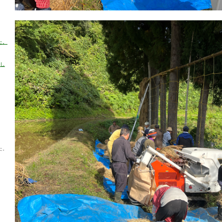
た。
売し
た。