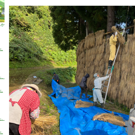
らか
売し
た。
売し
た。
売し