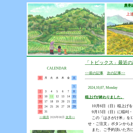
農事
上
「トピックス」最近の
CALENDAR
<<前の記事
次の記事>>
日
月
火
水
木
金
土
1
2024,10,07, Monday
2
3
4
5
6
7
8
9
10
11
12
13
14
15
稲上げが終わりました。
16
17
18
19
20
21
22
10月6日（日）稲上げを
23
24
25
26
27
28
29
9月15日（日）に稲刈
30
31
<<前月
2026年08月
次月>>
この「はさがけ米」を12
せ・ご注文」ボタンから
また、ご予約頂いた方に