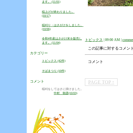
ます。 (11/01)
稲上げが終わりました。
(10/17)
稲刈り・はさがけをしました。
(10/06)
令和4年産はさがけ米を販売し
トピックス
| 09:00 AM |
commen
ます。 (11/04)
この記事に対するコメン
カテゴリー
トピックス (42件)
コメント
そばまつり (10件)
コメント
PAGE TOP ↑
稲刈をしてはさに掛けました。
中村 朝彦(10/03)