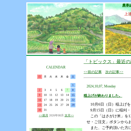
農事
上
「トピックス」最近の
CALENDAR
<<前の記事
次の記事>>
日
月
火
水
木
金
土
1
2024,10,07, Monday
2
3
4
5
6
7
8
9
10
11
12
13
14
15
稲上げが終わりました。
16
17
18
19
20
21
22
10月6日（日）稲上げを
23
24
25
26
27
28
29
9月15日（日）に稲刈
30
31
<<前月
2026年08月
次月>>
この「はさがけ米」を12
せ・ご注文」ボタンから
また、ご予約頂いた方に