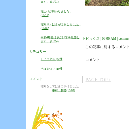
ます。 (11/01)
稲上げが終わりました。
(10/17)
稲刈り・はさがけをしました。
(10/06)
令和4年産はさがけ米を販売し
トピックス
| 09:00 AM |
commen
ます。 (11/04)
この記事に対するコメン
カテゴリー
トピックス (42件)
コメント
そばまつり (10件)
コメント
PAGE TOP ↑
稲刈をしてはさに掛けました。
中村 朝彦(10/03)